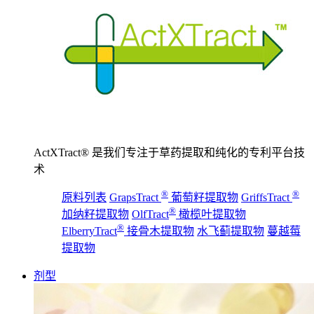
ActXTract® 是我们专注于草药提取和纯化的专利平台技
术
®
®
原料列表
GrapsTract
葡萄籽提取物
GriffsTract
®
加纳籽提取物
OlfTract
橄榄叶提取物
®
ElberryTract
接骨木提取物
水飞蓟提取物
蔓越莓
提取物
剂型