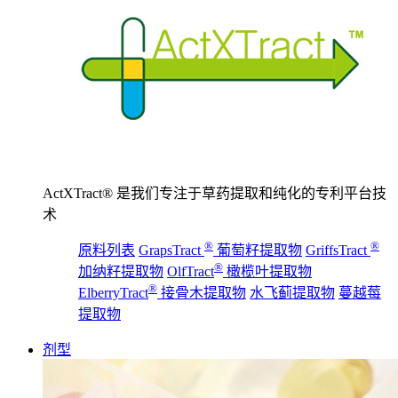
ActXTract® 是我们专注于草药提取和纯化的专利平台技
术
®
®
原料列表
GrapsTract
葡萄籽提取物
GriffsTract
®
加纳籽提取物
OlfTract
橄榄叶提取物
®
ElberryTract
接骨木提取物
水飞蓟提取物
蔓越莓
提取物
剂型