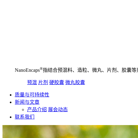
®️
NanoEncaps
指结合预混料、造粒、微丸、片剂、胶囊等
预混
片剂
硬胶囊
微丸胶囊
质量与可持续性
新闻与文章
产品介绍
展会动态
联系我们