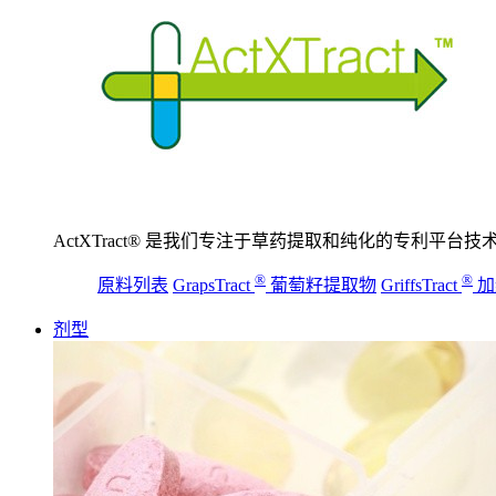
ActXTract® 是我们专注于草药提取和纯化的专利平台技
®
®
原料列表
GrapsTract
葡萄籽提取物
GriffsTract
加
剂型