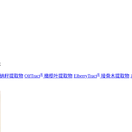
术
®
®
纳籽提取物
OlfTract
橄榄叶提取物
ElberryTract
接骨木提取物