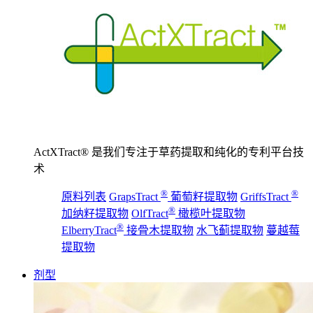
ActXTract® 是我们专注于草药提取和纯化的专利平台技
术
®
®
原料列表
GrapsTract
葡萄籽提取物
GriffsTract
®
加纳籽提取物
OlfTract
橄榄叶提取物
®
ElberryTract
接骨木提取物
水飞蓟提取物
蔓越莓
提取物
剂型