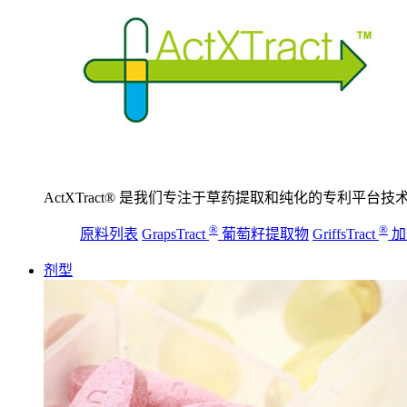
ActXTract® 是我们专注于草药提取和纯化的专利平台技
®
®
原料列表
GrapsTract
葡萄籽提取物
GriffsTract
加
剂型