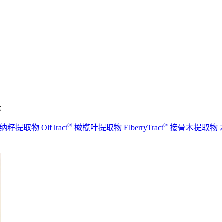
术
®
®
纳籽提取物
OlfTract
橄榄叶提取物
ElberryTract
接骨木提取物