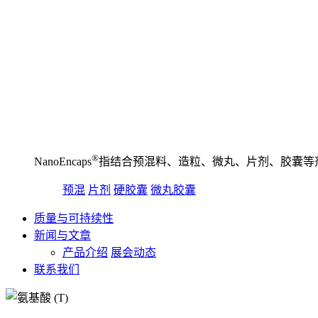
®️
NanoEncaps
指结合预混料、造粒、微丸、片剂、胶囊等
预混
片剂
硬胶囊
微丸胶囊
质量与可持续性
新闻与文章
产品介绍
展会动态
联系我们