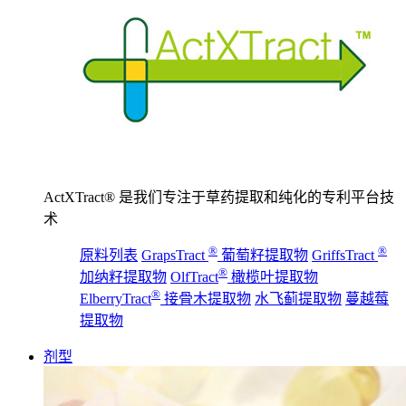
ActXTract® 是我们专注于草药提取和纯化的专利平台技
术
®
®
原料列表
GrapsTract
葡萄籽提取物
GriffsTract
®
加纳籽提取物
OlfTract
橄榄叶提取物
®
ElberryTract
接骨木提取物
水飞蓟提取物
蔓越莓
提取物
剂型